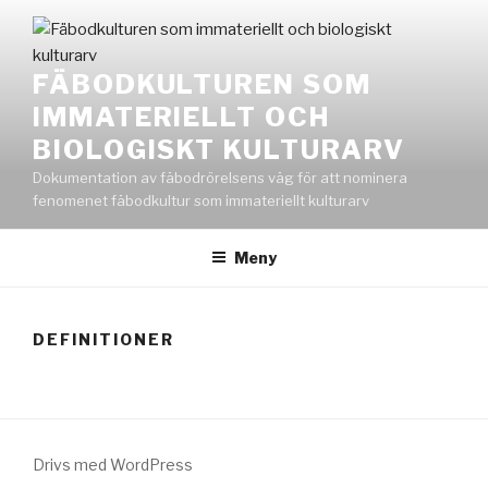
Hoppa
till
innehåll
FÄBODKULTUREN SOM
IMMATERIELLT OCH
BIOLOGISKT KULTURARV
Dokumentation av fäbodrörelsens väg för att nominera
fenomenet fäbodkultur som immateriellt kulturarv
Meny
DEFINITIONER
Drivs med WordPress